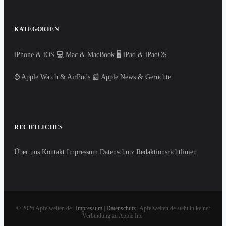
KATEGORIEN
iPhone & iOS
💻 Mac & MacBook
🖥️ iPad & iPadOS
⌚ Apple Watch & AirPods
📰 Apple News & Gerüchte
RECHTLICHES
Über uns
Kontakt
Impressum
Datenschutz
Redaktionsrichtlinien
© 2026 Apfelwelten.de |
Impressum
|
Datenschutz
| Apfelwelten.de steht in keiner
Verbindung zu Apple Inc.