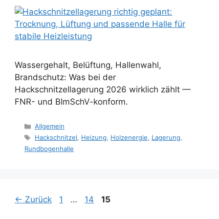
Wassergehalt, Belüftung, Hallenwahl,
Brandschutz: Was bei der
Hackschnitzellagerung 2026 wirklich zählt —
FNR- und BImSchV-konform.
Kategorien
Allgemein
Schlagwörter
Hackschnitzel
,
Heizung
,
Holzenergie
,
Lagerung
,
Rundbogenhalle
Seite
Seite
Seite
←
Zurück
1
…
14
15