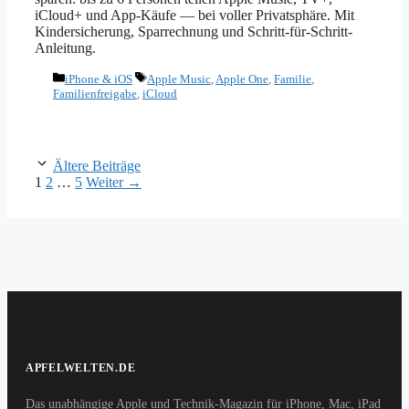
iCloud+ und App-Käufe — bei voller Privatsphäre. Mit
Kindersicherung, Sparrechnung und Schritt-für-Schritt-
Anleitung.
Kategorien
Schlagwörter
iPhone & iOS
Apple Music
,
Apple One
,
Familie
,
Familienfreigabe
,
iCloud
Ältere Beiträge
Seite
Seite
Seite
1
2
…
5
Weiter
→
APFELWELTEN.DE
Das unabhängige Apple und Technik-Magazin für iPhone, Mac, iPad