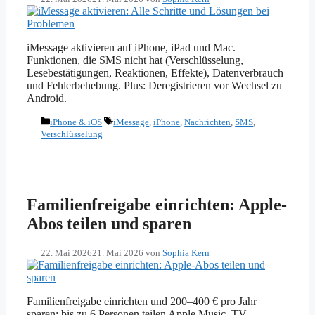
iMessage aktivieren auf iPhone, iPad und Mac.
Funktionen, die SMS nicht hat (Verschlüsselung,
Lesebestätigungen, Reaktionen, Effekte), Datenverbrauch
und Fehlerbehebung. Plus: Deregistrieren vor Wechsel zu
Android.
Kategorien
Schlagwörter
iPhone & iOS
iMessage
,
iPhone
,
Nachrichten
,
SMS
,
Verschlüsselung
Familienfreigabe einrichten: Apple-
Abos teilen und sparen
22. Mai 2026
21. Mai 2026
von
Sophia Kern
Familienfreigabe einrichten und 200–400 € pro Jahr
sparen: bis zu 6 Personen teilen Apple Music, TV+,