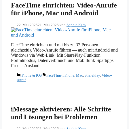
FaceTime einrichten: Video-Anrufe
für iPhone, Mac und Android
22. Mai 2026
21. Mai 2026
von
Sophia Kern
FaceTime einrichten und mit bis zu 32 Personen
gleichzeitig Video-Anrufe führen — auch mit Android und
Windows via Web-Link. Mit SharePlay-Funktion,
Porträtmodus, Datenverbrauch und Mobilfunk-Spartipps
für das Ausland.
Kategorien
Schlagwörter
iPhone & iOS
FaceTime
,
iPhone
,
Mac
,
SharePlay
,
Video-
Anruf
iMessage aktivieren: Alle Schritte
und Lösungen bei Problemen
22. Mai 2026
21. Mai 2026
von
Sophia Kern