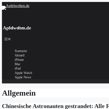
Zum
Inhalt
springen
Apfelwelten.de
Menü
Startseite
Aktuell
iPhone
Mac
iPad
Apple Watch
Apple News
Allgemein
Chinesische Astronauten gestrandet: Alle 