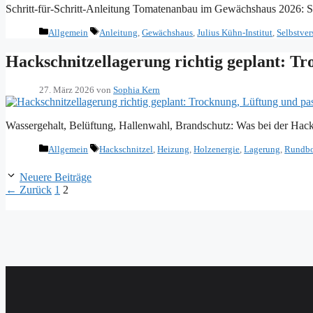
Schritt-für-Schritt-Anleitung Tomatenanbau im Gewächshaus 2026: Sor
Kategorien
Schlagwörter
Allgemein
Anleitung
,
Gewächshaus
,
Julius Kühn-Institut
,
Selbstve
Hackschnitzellagerung richtig geplant: Tr
27. März 2026
von
Sophia Kern
Wassergehalt, Belüftung, Hallenwahl, Brandschutz: Was bei der Ha
Kategorien
Schlagwörter
Allgemein
Hackschnitzel
,
Heizung
,
Holzenergie
,
Lagerung
,
Rundbo
Neuere Beiträge
Seite
Seite
←
Zurück
1
2