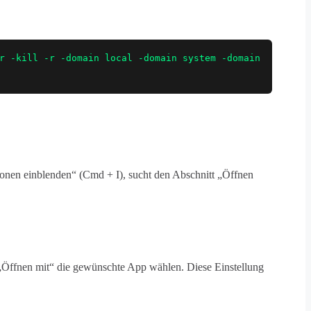
r -kill -r -domain local -domain system -domain
ionen einblenden“ (Cmd + I), sucht den Abschnitt „Öffnen
„Öffnen mit“ die gewünschte App wählen. Diese Einstellung