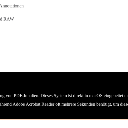
Annotationen
und RAW
ung von PDF-Inhalten. Dieses System ist direkt in macOS eingebettet 
ährend Adobe Acrobat Reader oft mehrere Sekunden benötigt, um diese