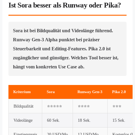
Ist Sora besser als Runway oder Pika?
Sora ist bei Bildqualität und Videolänge führend.
Runway Gen-3 Alpha punktet bei präziser
Steuerbarkeit und Editing-Features. Pika 2.0 ist
zugänglicher und günstiger. Welches Tool besser ist,
hängt vom konkreten Use Case ab.
Kriterium
Sora
Runway Gen-3
Pika 2.0
Bildqualität
⭐⭐⭐⭐⭐
⭐⭐⭐⭐
⭐⭐⭐
Videolänge
60 Sek.
18 Sek.
15 Sek.
Einstiegspreis
20 USD/Mo
12 USD/Mo
Kostenlos (b