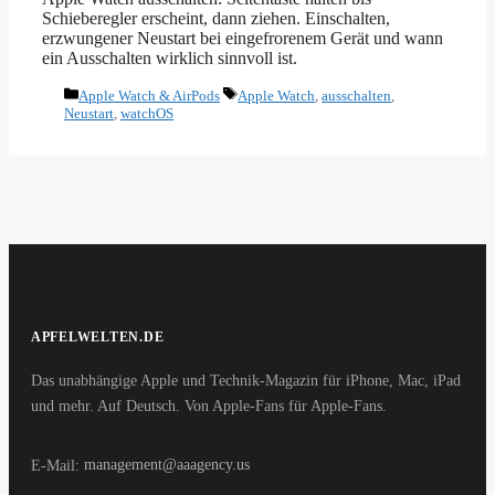
Schieberegler erscheint, dann ziehen. Einschalten,
erzwungener Neustart bei eingefrorenem Gerät und wann
ein Ausschalten wirklich sinnvoll ist.
Kategorien
Schlagwörter
Apple Watch & AirPods
Apple Watch
,
ausschalten
,
Neustart
,
watchOS
APFELWELTEN.DE
Das unabhängige Apple und Technik-Magazin für iPhone, Mac, iPad
und mehr. Auf Deutsch. Von Apple-Fans für Apple-Fans.
E-Mail:
management@aaagency.us