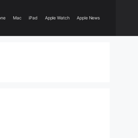
one
Mac
iPad
Apple Watch
Apple News