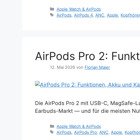
Kategorien
Apple Watch & AirPods
Schlagwörter
AirPods
,
AirPods 4
,
ANC
,
Apple
,
Kopfhöre
AirPods Pro 2: Funk
12. Mai 2026
von
Florian Maier
Die AirPods Pro 2 mit USB-C, MagSafe-Lad
Earbuds-Markt — und für die meisten Nut
Kategorien
Apple Watch & AirPods
Schlagwörter
AirPods
,
AirPods Pro
,
ANC
,
Apple
,
Kopfhör