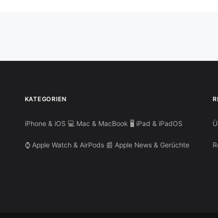
KATEGORIEN
R
iPhone & iOS
💻 Mac & MacBook
🖥️ iPad & iPadOS
Ü
⌚ Apple Watch & AirPods
📰 Apple News & Gerüchte
R