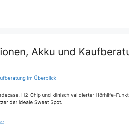
r
tionen, Akku und Kaufberat
ecase, H2-Chip und klinisch validierter Hörhilfe-Funkti
zer der ideale Sweet Spot.
er