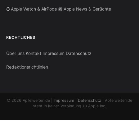
⌚ Apple Watch & AirPods
📰 Apple News & Gerüchte
RECHTLICHES
Über uns
Kontakt
Impressum
Datenschutz
Redaktionsrichtlinien
© 2026 Apfelwelten.de |
Impressum
|
Datenschutz
| Apfelwelten.de
steht in keiner Verbindung zu Apple Inc.
© 2026 Apfelwelten.de