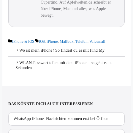
Cupertino. Auf Apfelwelten.de schreibt er
über iPhone, Mac und alles, was Apple
bewegt.
Kategorien
Schlagwörter
iPhone & iOS
iOS
,
iPhone
,
Mailbox
,
Telefon
,
Voicemail
Wo ist mein iPhone? So findest du es mit Find My
WLAN-Passwort teilen mit dem iPhone – so geht es in
Sekunden
DAS KÖNNTE DICH AUCH INTERESSIEREN
WhatsApp iPhone: Nachrichten kommen erst bei Öffnen