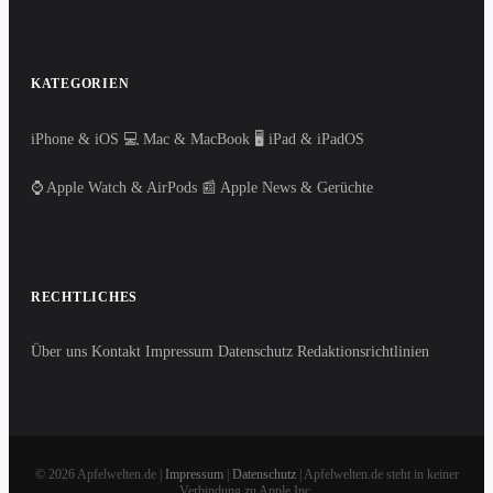
KATEGORIEN
iPhone & iOS
💻 Mac & MacBook
🖥️ iPad & iPadOS
⌚ Apple Watch & AirPods
📰 Apple News & Gerüchte
RECHTLICHES
Über uns
Kontakt
Impressum
Datenschutz
Redaktionsrichtlinien
© 2026 Apfelwelten.de |
Impressum
|
Datenschutz
| Apfelwelten.de steht in keiner
Verbindung zu Apple Inc.