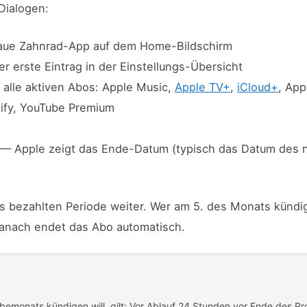
-Dialogen:
aue Zahnrad-App auf dem Home-Bildschirm
r erste Eintrag in der Einstellungs-Übersicht
 alle aktiven Abos: Apple Music,
Apple TV+
,
iCloud+
, App
tify, YouTube Premium
— Apple zeigt das Ende-Datum (typisch das Datum des 
ts bezahlten Periode weiter. Wer am 5. des Monats kündig
danach endet das Abo automatisch.
emonats kündigen will, gilt: Vor Ablauf 24 Stunden vor Ende des P