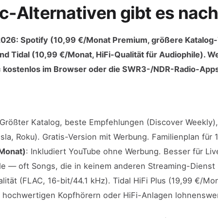
-Alternativen gibt es nac
026: Spotify (10,99 €/Monat Premium, größere Katalog-V
nd Tidal (10,99 €/Monat, HiFi-Qualität für Audiophile). We
c kostenlos im Browser oder die SWR3-/NDR-Radio-Apps
 Größter Katalog, beste Empfehlungen (Discover Weekly), 
esla, Roku). Gratis-Version mit Werbung. Familienplan für 
Monat)
: Inkludiert YouTube ohne Werbung. Besser für Liv
 — oft Songs, die in keinem anderen Streaming-Dienst 
alität (FLAC, 16-bit/44.1 kHz). Tidal HiFi Plus (19,99 €/Mo
it hochwertigen Kopfhörern oder HiFi-Anlagen lohnenswe